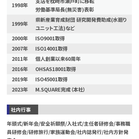
支店を枕崎市瀬戸町に移転
1998年
労働基準局長(無災害)表彰
県新産業育成財団 研究開発費助成(水廻り
1999年
ユニット工法)など
2000年
ISO9001取得
2007年
ISO14001取得
2011年
個人創業以来60周年
2016年
OHSAS18001取得
2019年
ISO45001取得
2023年
M.SQUARE完成（本社）
社内行事
年頭式/新年会/安全祈願祭/入社式/主任者研修会/事務職
員研修会/研修旅行/家族運動会/社内誌発行/社内方針発