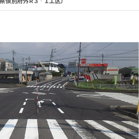
０県債別府外Ｒ３‐１工区）