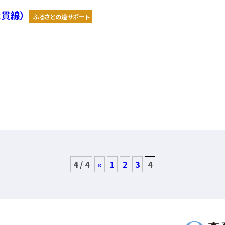
津貫線）
ふるさとの道サポート
4 / 4
«
1
2
3
4